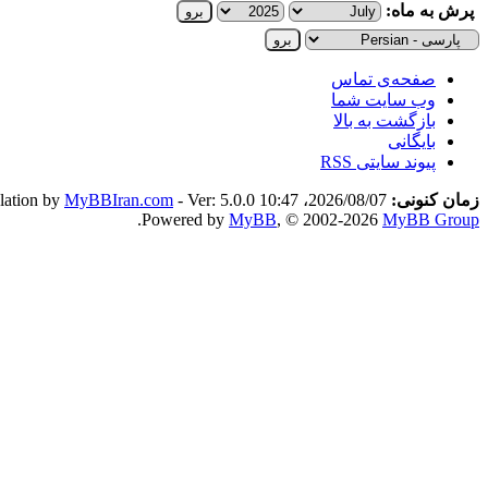
پرش به ماه:
صفحه‌ی تماس
وب سایت شما
بازگشت به بالا
بایگانی
پیوند سایتی RSS
زمان کنونی:
2026/08/07، 10:47 PM
- Ver: 5.0.0
MyBBIran.com
slation by
.
Powered by
MyBB
, © 2002-2026
MyBB Group