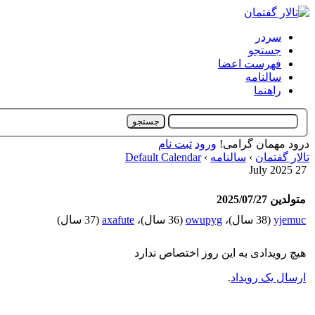
سردر
جستجو
فهرست اعضا
سالنامه
راهنما
درود مهمان گرامی!
ورود
ثبت نام
تالار گفتمان
›
سالنامه
›
Default Calendar
27 July 2025
متولدین 2025/07/27
yjemuc
(38 سال)،
owupyg
(36 سال)،
axafute
(37 سال)
هیچ رویدادی به این روز اختصاص ندارد
ارسال یک رویداد
.