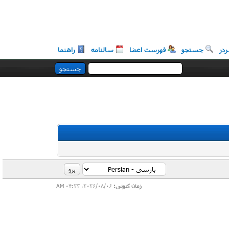
در
جستجو
فهرست اعضا
سالنامه
راهنما
زمان کنونی:
2026/08/06، 04:23 AM