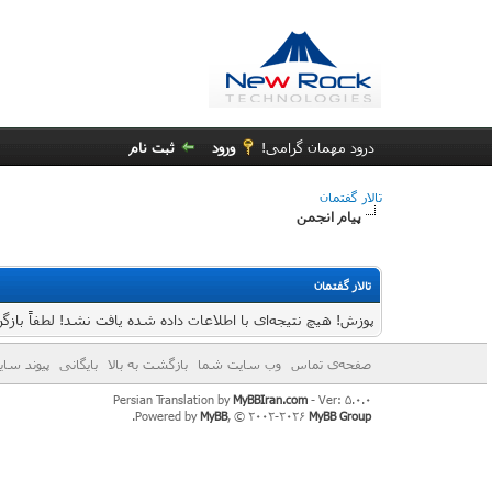
درود مهمان گرامی!
ورود
ثبت نام
تالار گفتمان
پیام انجمن
تالار گفتمان
پوزش! هیچ نتیجه‌ای با اطلاعات داده شده یافت نشد! لطفاً بازگر
صفحه‌ی تماس
وب سایت شما
بازگشت به بالا
بایگانی
پیوند سایتی
Persian Translation by
MyBBIran.com
- Ver: 5.0.0
.
Powered by
MyBB
, © 2002-2026
MyBB Group