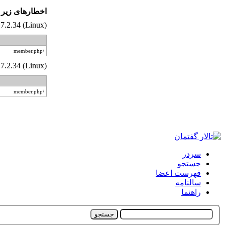
اخطار‌های زیر 
7.2.34 (Linux)
/member.php
7.2.34 (Linux)
/member.php
سردر
جستجو
فهرست اعضا
سالنامه
راهنما