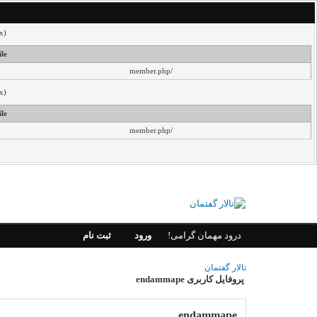
x)
ile
/member.php
x)
ile
/member.php
درود مهمان گرامی!
ورود
ثبت نام
تالار گفتمان
پروفایل کاربری endammape
endammape