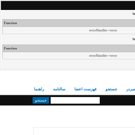
W
Function
errorHandler->error
W
Function
errorHandler->error
ردر
جستجو
فهرست اعضا
سالنامه
راهنما