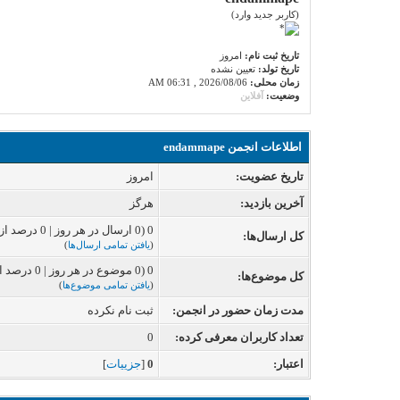
(کاربر جدید وارد)
تاریخ ثبت نام:
امروز
تاریخ تولد:
تعیین نشده
زمان محلی:
2026/08/06 , 06:31 AM
وضعیت:
آفلاین
اطلاعات انجمن endammape
تاریخ عضویت:
امروز
آخرین بازدید:
هرگز
0 (0 ارسال در هر روز | 0 درصد از کل ارسال‌ها)
کل ارسال‌ها:
(
یافتن تمامی ارسال‌ها
)
0 (0 موضوع در هر روز | 0 درصد از کل موضوع‌ها)
کل موضوع‌ها:
(
یافتن تمامی موضوع‌ها
)
مدت زمان حضور در انجمن:
ثبت نام نکرده
تعداد کاربران معرفی کرده:
0
اعتبار:
0
[
جزییات
]