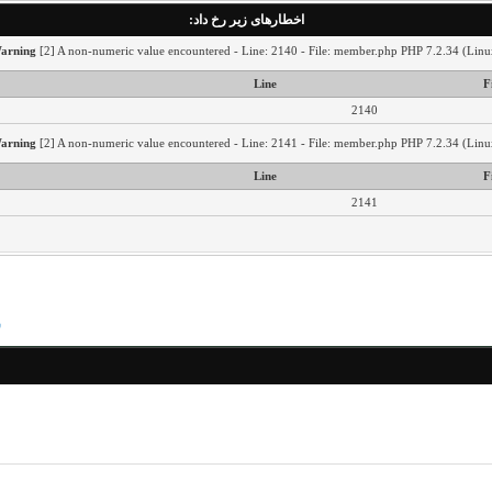
اخطار‌های زیر رخ داد:
arning
[2] A non-numeric value encountered - Line: 2140 - File: member.php PHP 7.2.34 (Linu
Line
F
2140
arning
[2] A non-numeric value encountered - Line: 2141 - File: member.php PHP 7.2.34 (Linu
Line
F
2141
س