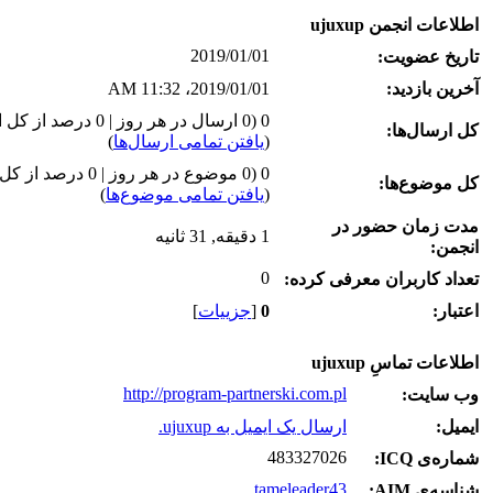
اطلاعات انجمن ujuxup
2019/01/01
تاریخ عضویت:
آخرین بازدید:
2019/01/01، 11:32 AM
0 (0 ارسال در هر روز | 0 درصد از کل ارسال‌ها)
کل ارسال‌ها:
(
یافتن تمامی ارسال‌ها
)
0 (0 موضوع در هر روز | 0 درصد از کل موضوع‌ها)
کل موضوع‌ها:
(
یافتن تمامی موضوع‌ها
)
مدت زمان حضور در
1 دقیقه, 31 ثانیه
انجمن:
0
تعداد کاربران معرفی کرده:
اعتبار:
0
[
جزییات
]
اطلاعات تماسِ ujuxup
http://program-partnerski.com.pl
وب‌ سایت:
ایمیل:
ارسال یک ایمیل به ujuxup.
483327026
شماره‌ی ICQ:
tameleader43
شناسه‌ی AIM: