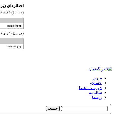
اخطار‌های زیر 
7.2.34 (Linux)
/member.php
7.2.34 (Linux)
/member.php
سردر
جستجو
فهرست اعضا
سالنامه
راهنما