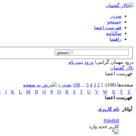
سردر
جستجو
فهرست اعضا
سالنامه
راهنما
درود مهمان گرامی!
ورود
ثبت نام
تالار گفتمان
فهرست اعضا
صفحه‌ها (108):
1
2
3
4
5
...
108
بعدی »
I
J
K
L
M
N
O
P
Q
R
S
T
U
V
W
X
Y
Z
فهرست اعضا
آواتار
نام کاربری
PilleBill
کاربر جدید وارد