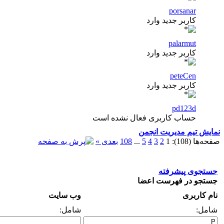
porsanar
کاربر جدید وارد
palarmut
کاربر جدید وارد
peteCen
کاربر جدید وارد
pd123d
حساب کاربری فعال نشده است
نمایش تیم مدیریت انجمن
صفحه‌ها (108):
1
2
3
4
5
...
108
بعدی »
جستجوی پیشرفته
جستجو در فهرست اعضا
نام کاربری
وب سایت
شامل:
شامل: