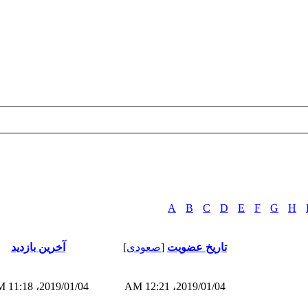
A
B
C
D
E
F
G
H
تاریخ عضویت
[
صعودی
]
آخرین بازدید
2019/01/04، 11:18 AM
2019/01/04، 12:21 AM