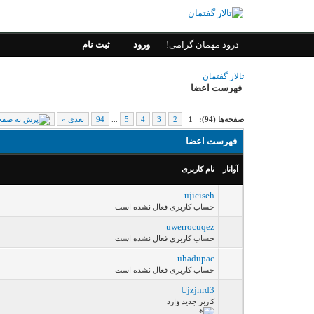
درود مهمان گرامی!
ورود
ثبت نام
تالار گفتمان
فهرست اعضا
صفحه‌ها (94):
1
2
3
4
5
...
94
بعدی »
فهرست اعضا
آواتار
نام کاربری
ujiciseh
حساب کاربری فعال نشده است
uwerrocuqez
حساب کاربری فعال نشده است
uhadupac
حساب کاربری فعال نشده است
Ujzjnrd3
کاربر جدید وارد