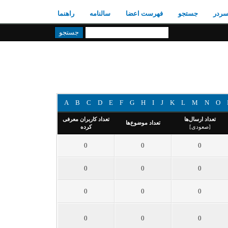
ردر
جستجو
فهرست اعضا
سالنامه
راهنما
A
B
C
D
E
F
G
H
I
J
K
L
M
N
O
تعداد ارسال‌ها
تعداد کاربران معرفی
تعداد موضوع‌ها
[
صعودی
]
کرده
0
0
0
0
0
0
0
0
0
0
0
0