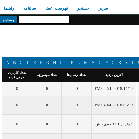
سردر
جستجو
فهرست اعضا
سالنامه
راهنما
A
B
C
D
E
F
G
H
I
J
K
L
M
N
O
P
Q
R
S
T
تعداد کاربران
آخرین بازدید
تعداد ارسال‌ها
تعداد موضوع‌ها
معرفی کرده
0
0
0
2018/11/17، 05:54 PM
0
0
0
2018/05/13، 04:04 PM
کم‌تر از 1 دقیقه‌ی پیش
0
0
0