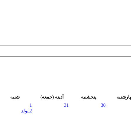
ار‌شنبه
پنجشنبه
آدینه (جمعه)
شنبه
1
31
30
2 تولد