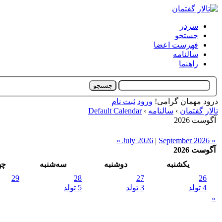
سردر
جستجو
فهرست اعضا
سالنامه
راهنما
درود مهمان گرامی!
ورود
ثبت نام
تالار گفتمان
›
سالنامه
›
Default Calendar
آگوست 2026
|
September 2026 »
« July 2026
آگوست 2026
یکشنبه
دو‌شنبه
سه‌شنبه
چه
29
28
27
26
4 تولد
3 تولد
5 تولد
»